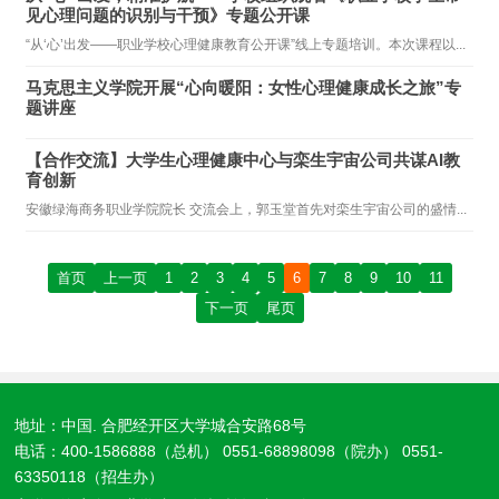
见心理问题的识别与干预》专题公开课
“从‘心’出发——职业学校心理健康教育公开课”线上专题培训。本次课程以...
马克思主义学院开展“心向暖阳：女性心理健康成长之旅”专
题讲座
【合作交流】大学生心理健康中心与栾生宇宙公司共谋AI教
育创新
安徽绿海商务职业学院院长 交流会上，郭玉堂首先对栾生宇宙公司的盛情...
首页
上一页
1
2
3
4
5
6
7
8
9
10
11
下一页
尾页
地址：中国. 合肥经开区大学城合安路68号
电话：400-1586888（总机） 0551-68898098（院办） 0551-
63350118（招生办）