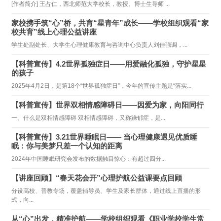
[作者简介] 王占仁，西北师范大学校长，教授、博士生导师 ...
家校携手筑“心”桥，共育“星青年”成长——学校组织观看“家
校共育”线上心理公益讲座
学生处副处长、大学生心理健康教育与咨询中心负责人刘佳强调，...
【科普宣传】4.2世界孤独症日——用爱融化孤独，守护星星
的孩子
2025年4月2日，是第18个“世界孤独症日”，今年的宣传主题是“落实...
【科普宣传】世界双相情感障碍日——因爱为家，向阳同行
一、什么是双相情感障碍 双相情感障碍，又称躁郁症，是...
【科普宣传】3.21世界睡眠日—— 当心理健康遇见优质睡
眠：你与美梦只差一个认知的距离
2024年中国睡眠研究会发布的数据触目惊心：有超过四分...
【讲座回顾】“春天花会开”心理护航公益课要点回顾
分设高校、普教专场，覆盖辅导员、学生及家长群体，通过线上直播的形
式，向...
从“心”出发，精准护航——学校组织观看《职业学校学生常